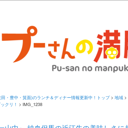
歩きブログ。 北摂（高槻/茨木/吹田/箕面/摂津）のランチ＆ディナーに
日記 | 大阪(高槻・茨木・吹田・
ランチ＆ディナー情報更新中！
・吹田・豊中・箕面)のランチ＆ディナー情報更新中！トップ
>
地域
>
ビックリ！
> IMG_1238
ぼー山中』 純血但馬の近江牛の美味しさ