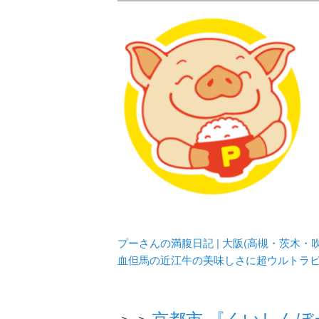
メタボリックプーさんの大阪食べ
化してます。
プーさんの満腹
豊中・箕面)の
プーさんの満腹日記 | 大阪(高槻・茨木
血但馬の近江牛の美味しさに超ウルトラ
＞＞
京都市 『くいしん