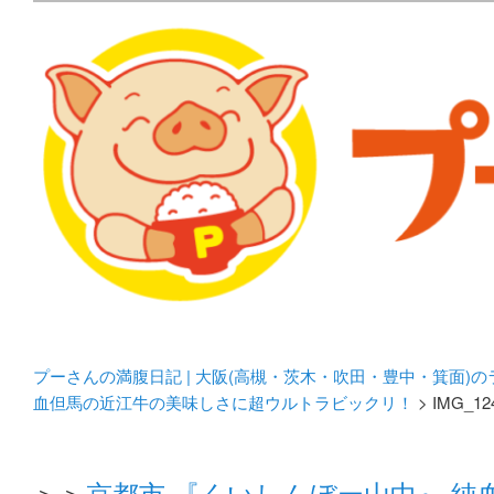
メタボリックプーさんの大阪食べ歩きブログ。 北摂（高
化してます。
プーさんの満腹日記 | 
豊中・箕面)のランチ＆
プーさんの満腹日記 | 大阪(高槻・茨木・吹田・豊中・箕面)
血但馬の近江牛の美味しさに超ウルトラビックリ！
> IMG_12
＞＞
京都市 『くいしんぼー山中』 