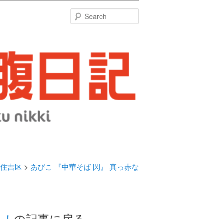
特
Search
住吉区
>
あびこ 『中華そば 閃』 真っ赤な
い！
の記事に戻る