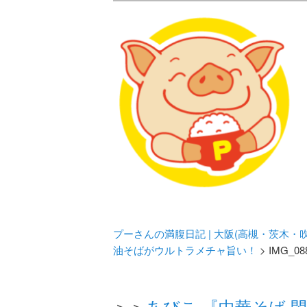
メタボリックプーさんの大阪食べ
化してます。
プーさんの満腹
豊中・箕面)の
プーさんの満腹日記 | 大阪(高槻・茨木
油そばがウルトラメチャ旨い！
> IMG_08
＞＞
あびこ 『中華そば 