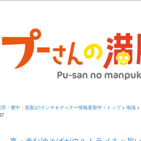
歩きブログ。 北摂（高槻/茨木/吹田/箕面/摂津）のランチ＆ディナーに
日記 | 大阪(高槻・茨木・吹田・
ランチ＆ディナー情報更新中！
・吹田・豊中・箕面)のランチ＆ディナー情報更新中！トップ
>
地域
>
87
閃』 真っ赤な油そばがウルトラメチャ旨