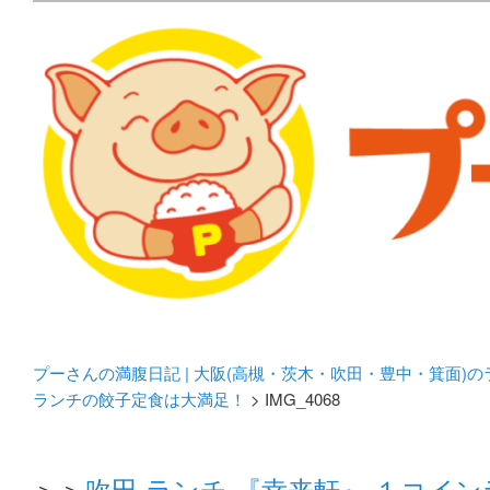
メタボリックプーさんの大阪食べ歩きブログ。 北摂（高
化してます。
プーさんの満腹日記 | 
豊中・箕面)のランチ＆
プーさんの満腹日記 | 大阪(高槻・茨木・吹田・豊中・箕面)
ランチの餃子定食は大満足！
> IMG_4068
＞＞
吹田 ランチ 『幸来軒』 １コイ