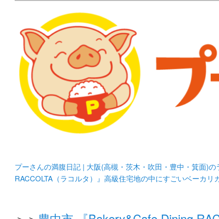
メタボリックプーさんの大阪食べ歩きブログ。 北摂（高
化してます。
プーさんの満腹日記 | 
豊中・箕面)のランチ＆
プーさんの満腹日記 | 大阪(高槻・茨木・吹田・豊中・箕面)
RACCOLTA（ラコルタ）』高級住宅地の中にすごいベーカ
＞＞
豊中市 『Bakery&Cafe Din