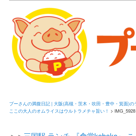
メタボリックプーさんの大阪食べ歩きブログ。 北摂（高
化してます。
プーさんの満腹日記 | 
豊中・箕面)のランチ＆
プーさんの満腹日記 | 大阪(高槻・茨木・吹田・豊中・箕面)
ここの大人のオムライスはウルトラメチャ旨い！
> IMG_5928
＞＞
三国駅 ランチ 『食堂kobako