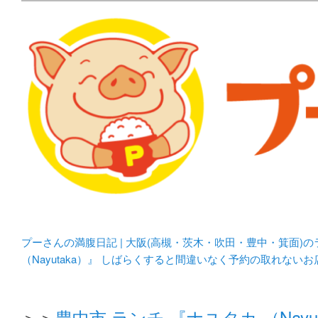
メタボリックプーさんの大阪食べ歩きブログ。 北摂（高
化してます。
プーさんの満腹日記 | 
豊中・箕面)のランチ＆
プーさんの満腹日記 | 大阪(高槻・茨木・吹田・豊中・箕面)
（Nayutaka）』 しばらくすると間違いなく予約の取れない
＞＞
豊中市 ランチ 『ナユタカ （Na