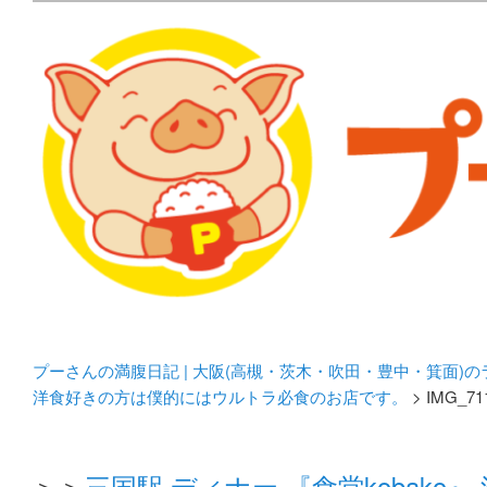
メタボリックプーさんの大阪食べ歩きブログ。 北摂（高
化してます。
プーさんの満腹日記 | 
豊中・箕面)のランチ＆
プーさんの満腹日記 | 大阪(高槻・茨木・吹田・豊中・箕面)
洋食好きの方は僕的にはウルトラ必食のお店です。
> IMG_71
＞＞
三国駅 ディナー 『食堂kobak