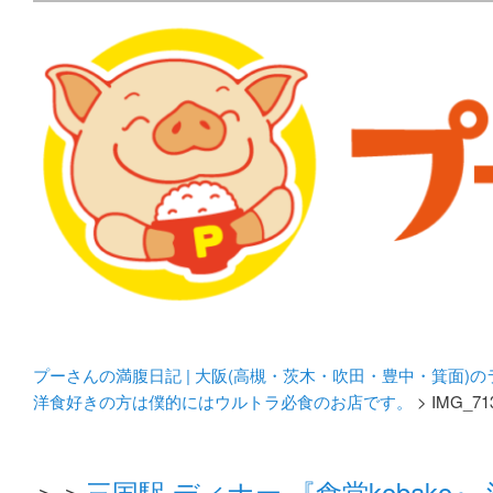
メタボリックプーさんの大阪食べ歩きブログ。 北摂（高
化してます。
プーさんの満腹日記 | 
豊中・箕面)のランチ＆
プーさんの満腹日記 | 大阪(高槻・茨木・吹田・豊中・箕面)
洋食好きの方は僕的にはウルトラ必食のお店です。
> IMG_71
＞＞
三国駅 ディナー 『食堂kobak