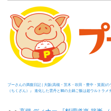
メタボリックプーさんの大阪食べ歩きブログ。 北摂（高
化してます。
プーさんの満腹日記 | 
豊中・箕面)のランチ＆
プーさんの満腹日記 | 大阪(高槻・茨木・吹田・豊中・箕面)
（ちくざん）』 進化した雲丹と鯛の土鍋ご飯は超ウルトラメ
＞＞
高槻 ディナー 『料理道楽 築漸