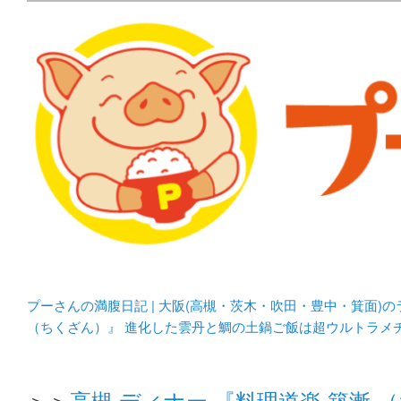
メタボリックプーさんの大阪食べ歩きブログ。 北摂（高
化してます。
プーさんの満腹日記 | 
豊中・箕面)のランチ＆
プーさんの満腹日記 | 大阪(高槻・茨木・吹田・豊中・箕面)
（ちくざん）』 進化した雲丹と鯛の土鍋ご飯は超ウルトラメ
＞＞
高槻 ディナー 『料理道楽 築漸