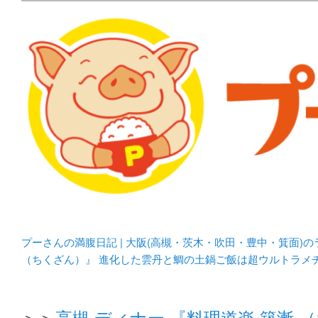
メタボリックプーさんの大阪食べ歩きブログ。 北摂（高
化してます。
プーさんの満腹日記 | 
豊中・箕面)のランチ＆
プーさんの満腹日記 | 大阪(高槻・茨木・吹田・豊中・箕面)
（ちくざん）』 進化した雲丹と鯛の土鍋ご飯は超ウルトラメ
＞＞
高槻 ディナー 『料理道楽 築漸