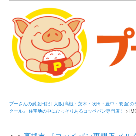
メタボリックプーさんの大阪食べ歩きブログ。 北摂（高
化してます。
プーさんの満腹日記 | 
豊中・箕面)のランチ＆
プーさんの満腹日記 | 大阪(高槻・茨木・吹田・豊中・箕面)
クール』 住宅地の中にひっそりあるコッペパン専門店！
> IM
＞＞
高槻市 『コッペパン専門店 メ