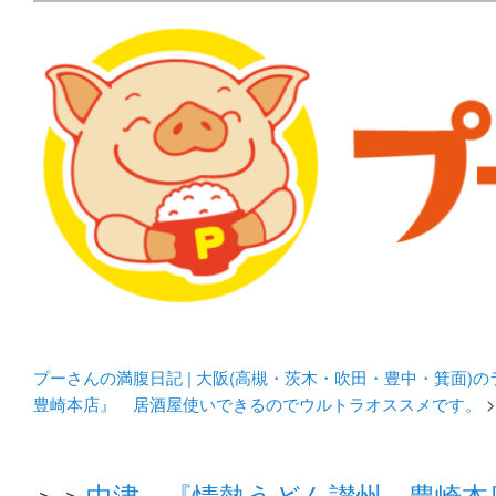
メタボリックプーさんの大阪食べ歩きブログ。 北摂（高
化してます。
プーさんの満腹日記 | 
豊中・箕面)のランチ＆
プーさんの満腹日記 | 大阪(高槻・茨木・吹田・豊中・箕面)
豊崎本店』 居酒屋使いできるのでウルトラオススメです。
>
＞＞
中津 『情熱うどん讃州 豊崎本