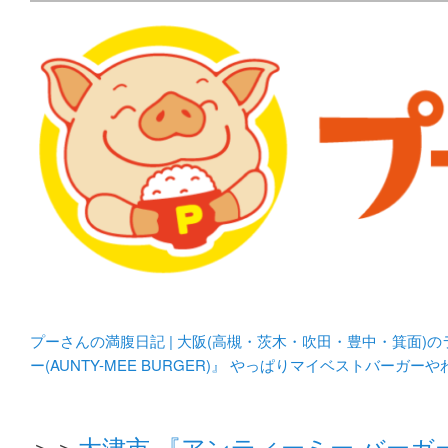
メタボリックプーさんの大阪食べ歩きブログ。 北摂（高
化してます。
プーさんの満腹日記 | 
豊中・箕面)のランチ＆
プーさんの満腹日記 | 大阪(高槻・茨木・吹田・豊中・箕面)
ー(AUNTY-MEE BURGER)』 やっぱりマイベストバーガー
＞＞
大津市 『アンティーミー バーガー(