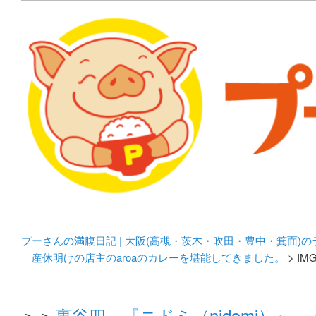
メタボリックプーさんの大阪食べ歩きブログ。 北摂（高
化してます。
プーさんの満腹日記 | 
豊中・箕面)のランチ＆
プーさんの満腹日記 | 大阪(高槻・茨木・吹田・豊中・箕面)
産休明けの店主のaroaのカレーを堪能してきました。
> IMG
＞＞
裏谷四 『ニドミ（nidomi）』