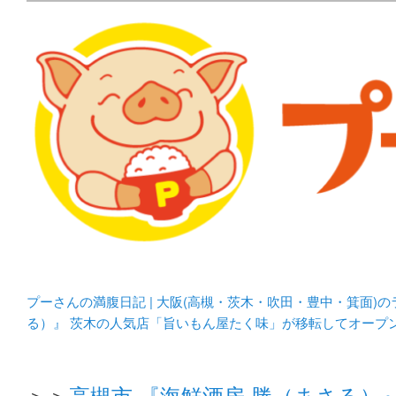
メタボリックプーさんの大阪食べ歩きブログ。 北摂（高
化してます。
プーさんの満腹日記 | 
豊中・箕面)のランチ＆
プーさんの満腹日記 | 大阪(高槻・茨木・吹田・豊中・箕面)
る）』 茨木の人気店「旨いもん屋たく味」が移転してオープ
＞＞
高槻市 『海鮮酒房 勝（まさる）