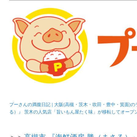
メタボリックプーさんの大阪食べ歩きブログ。 北摂（高
化してます。
プーさんの満腹日記 | 
豊中・箕面)のランチ＆
プーさんの満腹日記 | 大阪(高槻・茨木・吹田・豊中・箕面)
る）』 茨木の人気店「旨いもん屋たく味」が移転してオープ
＞＞
高槻市 『海鮮酒房 勝（まさる）