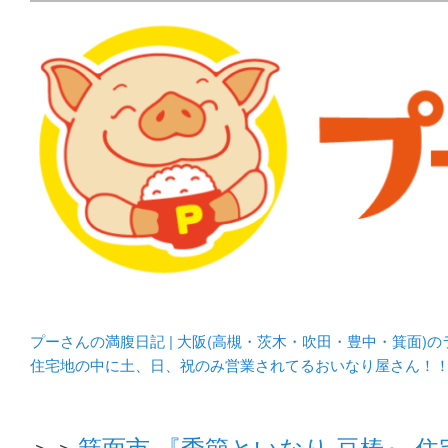
メタボリックプーさんの大阪食べ歩きブログ。 北摂（高
化してます。
プーさんの満腹日記 | 
豊中・箕面)のランチ＆
プーさんの満腹日記 | 大阪(高槻・茨木・吹田・豊中・箕面)
住宅地の中に土、日、祝のみ営業されてるおいなり屋さん！
＞＞
箕面市 『季節といなり 豆椿』