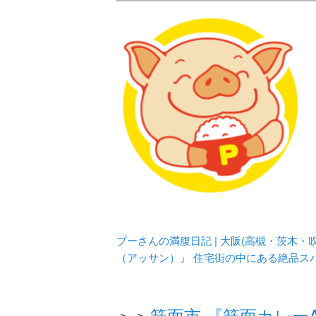
メタボリックプーさんの大阪食べ
化してます。
プーさんの満腹
豊中・箕面)の
プーさんの満腹日記 | 大阪(高槻・茨木
（アッサン）』 住宅街の中にある絶品ス
＞＞
箕面市 『箕面カレー