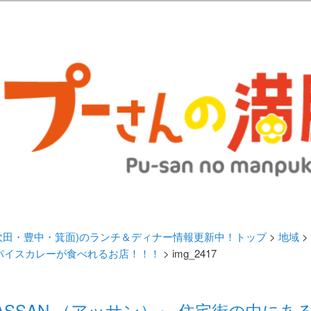
歩きブログ。 北摂（高槻/茨木/吹田/箕面/摂津）のランチ＆ディナーに
日記 | 大阪(高槻・茨木・吹田・
ランチ＆ディナー情報更新中！
・吹田・豊中・箕面)のランチ＆ディナー情報更新中！トップ
>
地域
>
パイスカレーが食べれるお店！！！
> img_2417
ASSAN （アッサン）』 住宅街の中に