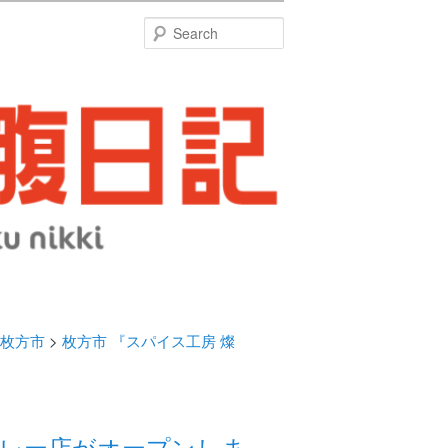
特
Search
枚方市
>
枚方市 『スパイス工房 燦
カレー店がオープンしま