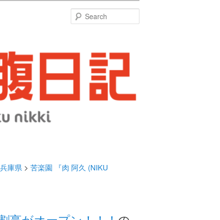
特
Search
兵庫県
>
苦楽園 『肉 阿久 (NIKU
焼肉割烹がオープン！！！
の