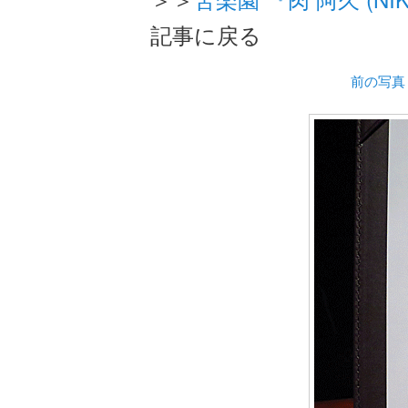
記事に戻る
前の写真