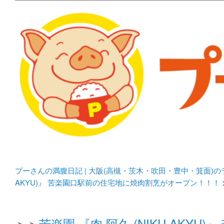
メタボリックプーさんの大阪食べ歩きブログ。 北摂（高
化してます。
プーさんの満腹日記 | 
豊中・箕面)のランチ＆
プーさんの満腹日記 | 大阪(高槻・茨木・吹田・豊中・箕面)
AKYU)』 苦楽園口駅前の住宅地に焼肉割烹がオープン！！！
＞＞
苦楽園 『肉 阿久 (NIKU AK