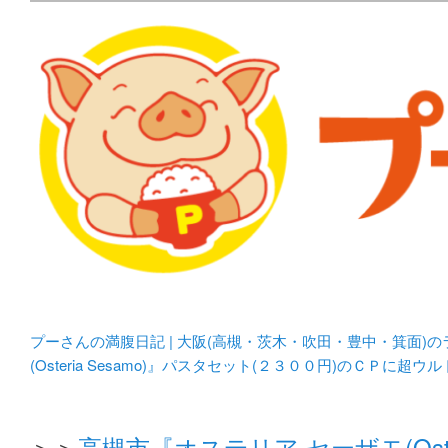
メタボリックプーさんの大阪食べ歩きブログ。 北摂（高
化してます。
プーさんの満腹日記 | 
豊中・箕面)のランチ＆
プーさんの満腹日記 | 大阪(高槻・茨木・吹田・豊中・箕面)
(Osteria Sesamo)』パスタセット(２３００円)のＣＰに超
＞＞
高槻市『オステリア セーザモ(Oste