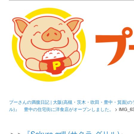
メタボリックプーさんの大阪食べ歩きブログ。 北摂（高
化してます。
プーさんの満腹日記 | 
豊中・箕面)のランチ＆
プーさんの満腹日記 | 大阪(高槻・茨木・吹田・豊中・箕面)
ル)』 豊中の住宅街に洋食店がオープンしました。
> IMG_6
＞＞
『Sakura grill (サクラ 