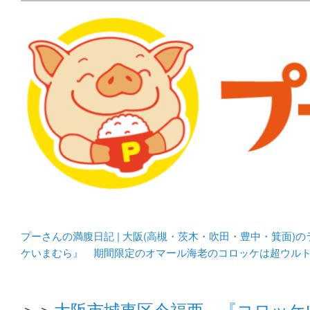
メタボリックプーさんの大阪食べ歩きブログ。 北摂（高
化してます。
プーさんの満腹日記 | 
豊中・箕面)のランチ＆
プーさんの満腹日記 | 大阪(高槻・茨木・吹田・豊中・箕面)
ケいまむら』 期間限定のオマール海老のコロッケは超ウル
＞＞
大阪市城東区今福西 『コロッケ