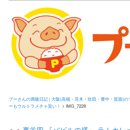
メタボリックプーさんの大阪食べ歩きブログ。 北摂（高
化してます。
プーさんの満腹日記 | 
豊中・箕面)のランチ＆
プーさんの満腹日記 | 大阪(高槻・茨木・吹田・豊中・箕面)
ーもウルトラメチャ旨い！
> IMG_7228
＞＞
裏谷四 『バビルの塔』 ラムカ