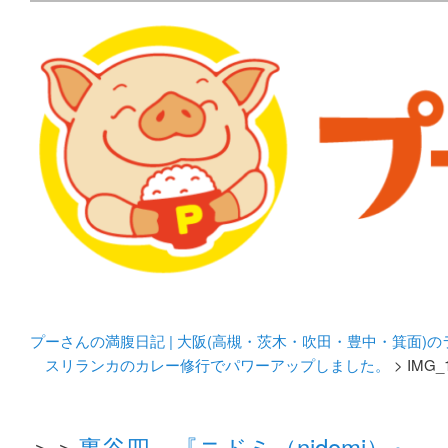
メタボリックプーさんの大阪食べ歩きブログ。 北摂（高
化してます。
プーさんの満腹日記 | 
豊中・箕面)のランチ＆
プーさんの満腹日記 | 大阪(高槻・茨木・吹田・豊中・箕面)
スリランカのカレー修行でパワーアップしました。
> IMG_
＞＞
裏谷四 『ニドミ（nidomi）