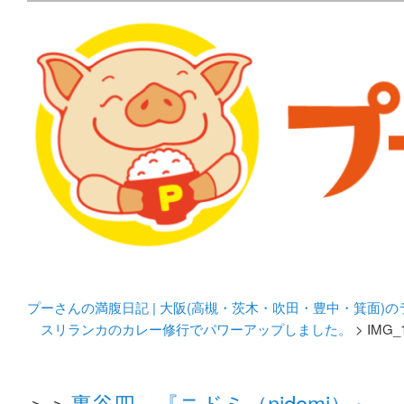
メタボリックプーさんの大阪食べ歩きブログ。 北摂（高
化してます。
プーさんの満腹日記 | 
豊中・箕面)のランチ＆
プーさんの満腹日記 | 大阪(高槻・茨木・吹田・豊中・箕面)
スリランカのカレー修行でパワーアップしました。
> IMG_
＞＞
裏谷四 『ニドミ（nidomi）