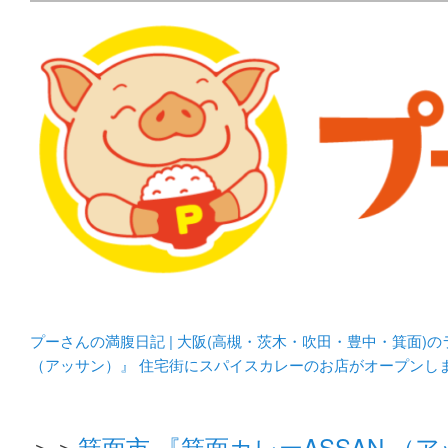
メタボリックプーさんの大阪食べ歩きブログ。 北摂（高
化してます。
プーさんの満腹日記 | 
豊中・箕面)のランチ＆
プーさんの満腹日記 | 大阪(高槻・茨木・吹田・豊中・箕面)
（アッサン）』 住宅街にスパイスカレーのお店がオープンし
＞＞
箕面市 『箕面カレーASSAN 