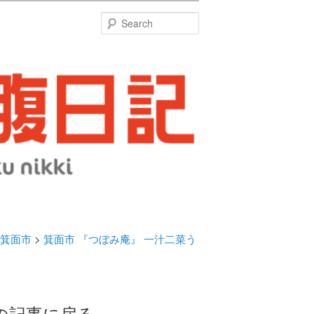
特
Search
箕面市
>
箕面市 『つぼみ庵』 一汁二菜う
の記事に戻る