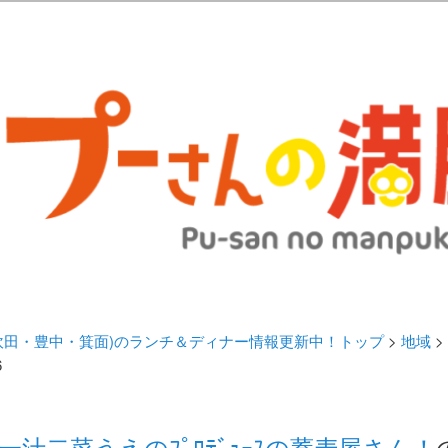
歩きブログ。 北摂（高槻/茨木/吹田/箕面/摂津）のランチ＆ディナーに
日記 | 大阪(高槻・茨木・吹田・
ランチ＆ディナー情報更新中！
・吹田・豊中・箕面)のランチ＆ディナー情報更新中！トップ
>
地域
>
6
一汁二菜うえのﾌﾟﾛﾃﾞｭｰｽの蕎麦屋さん！