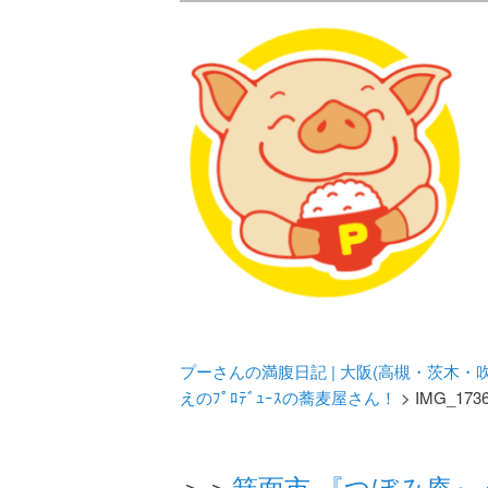
メタボリックプーさんの大阪食べ
化してます。
プーさんの満腹
豊中・箕面)の
プーさんの満腹日記 | 大阪(高槻・茨木
えのﾌﾟﾛﾃﾞｭｰｽの蕎麦屋さん！
> IMG_173
＞＞
箕面市 『つぼみ庵』 