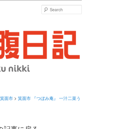
特
Search
箕面市
>
箕面市 『つぼみ庵』 一汁二菜う
の記事に戻る