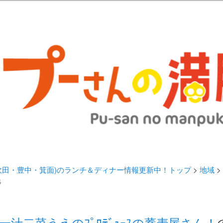
歩きブログ。 北摂（高槻/茨木/吹田/箕面/摂津）のランチ＆ディナーに
日記 | 大阪(高槻・茨木・吹田・
ランチ＆ディナー情報更新中！
・吹田・豊中・箕面)のランチ＆ディナー情報更新中！トップ
>
地域
>
4
一汁二菜うえのﾌﾟﾛﾃﾞｭｰｽの蕎麦屋さん！