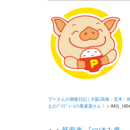
メタボリックプーさんの大阪食べ
化してます。
プーさんの満腹
豊中・箕面)の
プーさんの満腹日記 | 大阪(高槻・茨木
えのﾌﾟﾛﾃﾞｭｰｽの蕎麦屋さん！
> IMG_185
＞＞
箕面市 『つぼみ庵』 