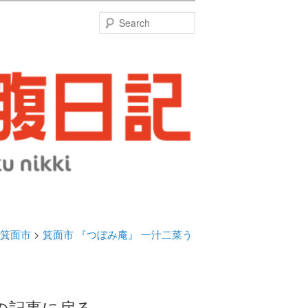
特
Search
箕面市
>
箕面市 『つぼみ庵』 一汁二菜う
の記事に戻る