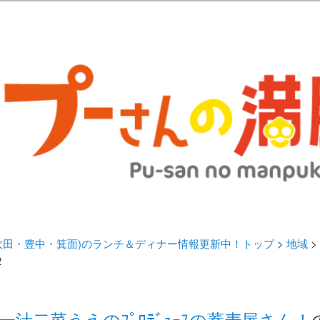
歩きブログ。 北摂（高槻/茨木/吹田/箕面/摂津）のランチ＆ディナーに
日記 | 大阪(高槻・茨木・吹田・
ランチ＆ディナー情報更新中！
・吹田・豊中・箕面)のランチ＆ディナー情報更新中！トップ
>
地域
>
2
一汁二菜うえのﾌﾟﾛﾃﾞｭｰｽの蕎麦屋さん！