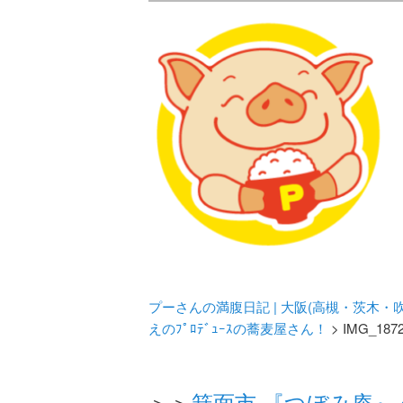
メタボリックプーさんの大阪食べ
化してます。
プーさんの満腹
豊中・箕面)の
プーさんの満腹日記 | 大阪(高槻・茨木
えのﾌﾟﾛﾃﾞｭｰｽの蕎麦屋さん！
> IMG_187
＞＞
箕面市 『つぼみ庵』 