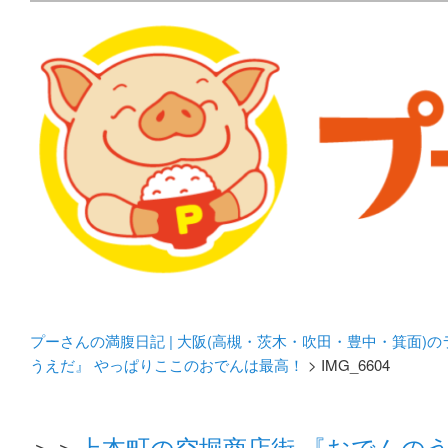
メタボリックプーさんの大阪食べ歩きブログ。 北摂（高
化してます。
プーさんの満腹日記 | 
豊中・箕面)のランチ＆
プーさんの満腹日記 | 大阪(高槻・茨木・吹田・豊中・箕面)
うえだ』 やっぱりここのおでんは最高！
> IMG_6604
＞＞
上本町の空堀商店街 『おでんの