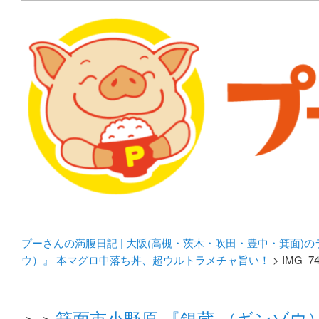
メタボリックプーさんの大阪食べ歩きブログ。 北摂（高
化してます。
プーさんの満腹日記 | 
豊中・箕面)のランチ＆
プーさんの満腹日記 | 大阪(高槻・茨木・吹田・豊中・箕面)
ウ）』 本マグロ中落ち丼、超ウルトラメチャ旨い！
> IMG_74
＞＞
箕面市小野原 『銀蔵 （ギンゾウ