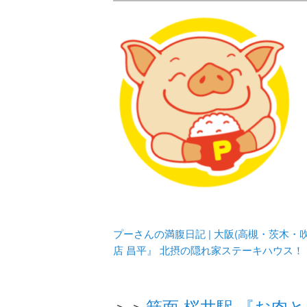
メタボリックプーさんの大阪食べ
化してます。
プーさんの満腹
豊中・箕面)の
プーさんの満腹日記 | 大阪(高槻・茨木
店 昌平』 北摂の隠れ家ステーキハウス！
＞＞
箕面 桜井駅 『お肉