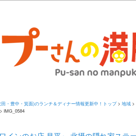
歩きブログ。 北摂（高槻/茨木/吹田/箕面/摂津）のランチ＆ディナーに
日記 | 大阪(高槻・茨木・吹田・
ランチ＆ディナー情報更新中！
・吹田・豊中・箕面)のランチ＆ディナー情報更新中！トップ
>
地域
>
> IMG_0584
とワインのお店 昌平』 北摂の隠れ家ステ