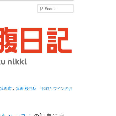
特
Search
箕面市
>
箕面 桜井駅 『お肉とワインのお
ーキハウス！
の記事に戻