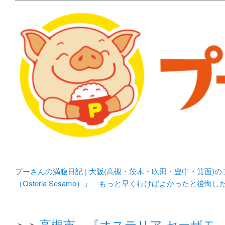
メタボリックプーさんの大阪食べ歩きブログ。 北摂（高
化してます。
プーさんの満腹日記 | 
豊中・箕面)のランチ＆
プーさんの満腹日記 | 大阪(高槻・茨木・吹田・豊中・箕面)
（Osteria Sesamo）』 もっと早く行けばよかったと後
＞＞
高槻市 『オステリア セーザモ （O