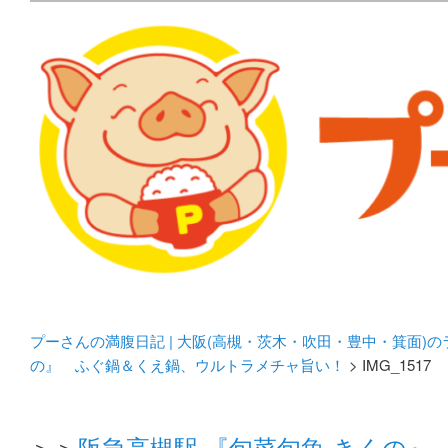
メタボリックプーさんの大阪食べ歩きブログ。 北摂（高
化してます。
プーさんの満腹日記 | 
豊中・箕面)のランチ＆
プーさんの満腹日記 | 大阪(高槻・茨木・吹田・豊中・箕面)
の』 ふぐ鍋＆くえ鍋、ウルトラメチャ旨い！
> IMG_1517
＞＞
阪急高槻駅 『旬菜旬魚 きくの