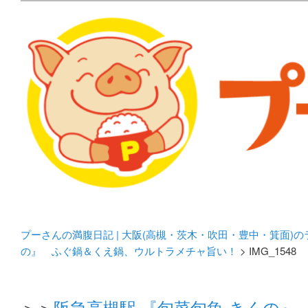
メタボリックプーさんの大阪食べ歩きブログ。 北摂（高
化してます。
プーさんの満腹日記 | 
豊中・箕面)のランチ＆
プーさんの満腹日記 | 大阪(高槻・茨木・吹田・豊中・箕面)
の』 ふぐ鍋＆くえ鍋、ウルトラメチャ旨い！
> IMG_1548
＞＞
阪急高槻駅 『旬菜旬魚 きくの