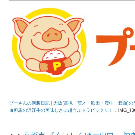
メタボリックプーさんの大阪食べ歩きブログ。 北摂（高
化してます。
プーさんの満腹日記 | 
豊中・箕面)のランチ＆
プーさんの満腹日記 | 大阪(高槻・茨木・吹田・豊中・箕面)
血但馬の近江牛の美味しさに超ウルトラビックリ！
> IMG_13
＞＞
京都市 『くいしんぼー山中』 