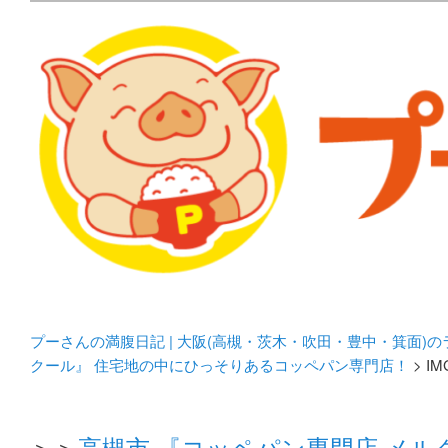
メタボリックプーさんの大阪食べ歩きブログ。 北摂（高
化してます。
プーさんの満腹日記 | 
豊中・箕面)のランチ＆
プーさんの満腹日記 | 大阪(高槻・茨木・吹田・豊中・箕面)
クール』 住宅地の中にひっそりあるコッペパン専門店！
> IM
＞＞
高槻市 『コッペパン専門店 メ