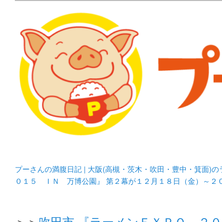
メタボリックプーさんの大阪食べ歩きブログ。 北摂（高
化してます。
プーさんの満腹日記 | 
豊中・箕面)のランチ＆
プーさんの満腹日記 | 大阪(高槻・茨木・吹田・豊中・箕面)
０１５ ＩＮ 万博公園』 第２幕が１２月１８日（金）～２
＞＞
吹田市 『ラーメンＥＸＰＯ ２