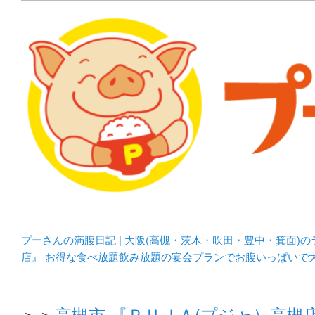
メタボリックプーさんの大阪食べ歩きブログ。 北摂（高
化してます。
プーさんの満腹日記 | 
豊中・箕面)のランチ＆
プーさんの満腹日記 | 大阪(高槻・茨木・吹田・豊中・箕面)
店』 お得な食べ放題飲み放題の宴会プランでお腹いっぱいで
＞＞
高槻市 『ＰＵＪＡ(プジャ）高