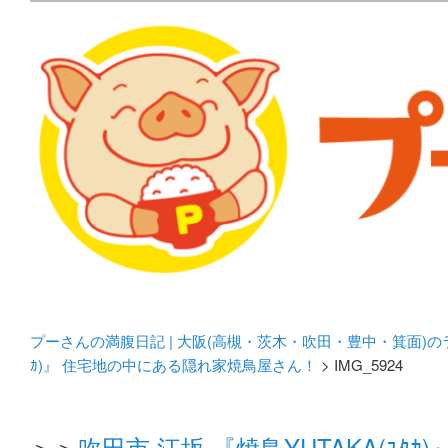
メタボリックプーさんの大阪食べ歩きブログ。 北摂（高
化してます。
プーさんの満腹日記 | 
豊中・箕面)のランチ＆
プーさんの満腹日記 | 大阪(高槻・茨木・吹田・豊中・箕面)
ｶ)』 住宅地の中にある隠れ家焼鳥屋さん！
> IMG_5924
＞＞
吹田市 江坂 『焼鳥YUTAKA(ﾕ