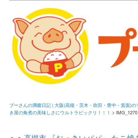
メタボリックプーさんの大阪食べ歩きブログ。 北摂（高
化してます。
プーさんの満腹日記 | 
豊中・箕面)のランチ＆
プーさんの満腹日記 | 大阪(高槻・茨木・吹田・豊中・箕面)
き屋の角煮の美味しさにウルトラビックリ！！！
> IMG_1270
＞＞
高槻市 『おっきいパパ』 たこ