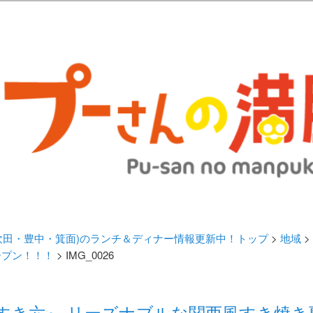
歩きブログ。 北摂（高槻/茨木/吹田/箕面/摂津）のランチ＆ディナーに
日記 | 大阪(高槻・茨木・吹田・
ランチ＆ディナー情報更新中！
・吹田・豊中・箕面)のランチ＆ディナー情報更新中！トップ
>
地域
>
ープン！！！
> IMG_0026
 すき六』 リーズナブルな関西風すき焼