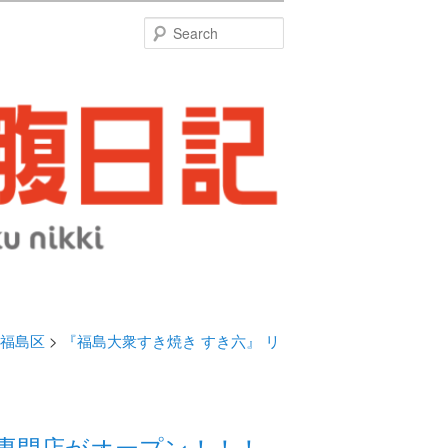
特
Search
福島区
>
『福島大衆すき焼き すき六』 リ
き専門店がオープン！！！