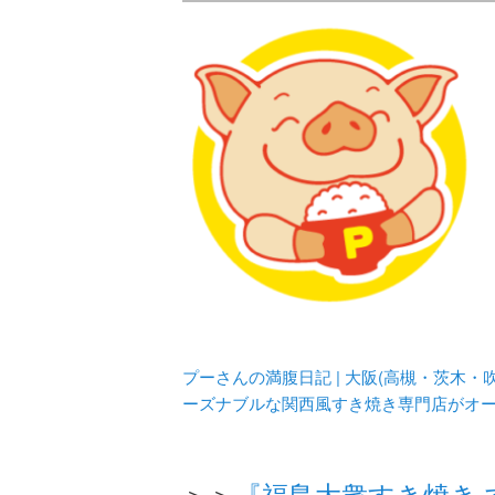
メタボリックプーさんの大阪食べ
化してます。
プーさんの満腹
豊中・箕面)の
プーさんの満腹日記 | 大阪(高槻・茨木
ーズナブルな関西風すき焼き専門店がオ
＞＞
『福島大衆すき焼き