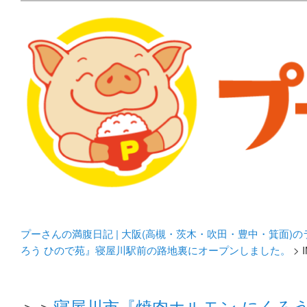
メタボリックプーさんの大阪食べ歩きブログ。 北摂（高
化してます。
プーさんの満腹日記 | 
豊中・箕面)のランチ＆
プーさんの満腹日記 | 大阪(高槻・茨木・吹田・豊中・箕面)
ろう ひので苑』寝屋川駅前の路地裏にオープンしました。
> 
＞＞
寝屋川市『焼肉ホルモン にくろ