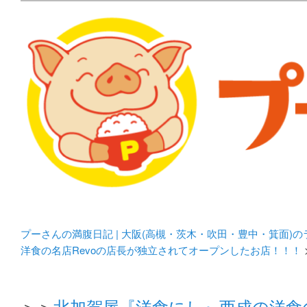
メタボリックプーさんの大阪食べ歩きブログ。 北摂（高
化してます。
プーさんの満腹日記 | 
豊中・箕面)のランチ＆
プーさんの満腹日記 | 大阪(高槻・茨木・吹田・豊中・箕面)
洋食の名店Revoの店長が独立されてオープンしたお店！！！
＞＞
北加賀屋『洋食にし』西成の洋食