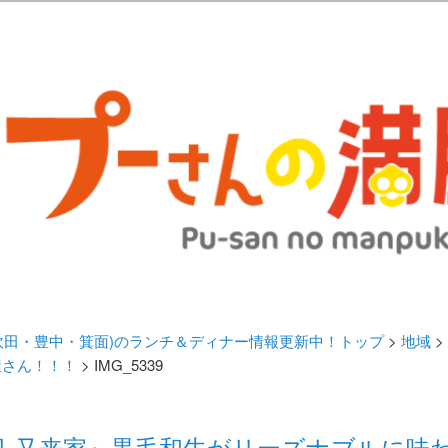
歩きブログ。 北摂（高槻/茨木/吹田/箕面/摂津）のランチ＆ディナーに
日記 | 大阪(高槻・茨木・吹田・
ランチ＆ディナー情報更新中！
・吹田・豊中・箕面)のランチ＆ディナー情報更新中！トップ
>
地域
>
屋さん！！！
> IMG_5339
処 又来家』黒毛和牛がリーズナブルに味