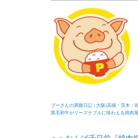
メタボリックプーさんの大阪食べ
化してます。
プーさんの満腹
豊中・箕面)の
プーさんの満腹日記 | 大阪(高槻・茨木
黒毛和牛がリーズナブルに味わえる焼肉
＞＞
なんば千日前『焼肉