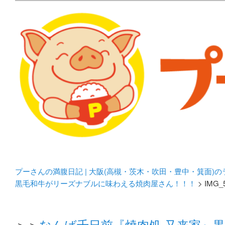
メタボリックプーさんの大阪食べ歩きブログ。 北摂（高
化してます。
プーさんの満腹日記 | 
豊中・箕面)のランチ＆
プーさんの満腹日記 | 大阪(高槻・茨木・吹田・豊中・箕面)
黒毛和牛がリーズナブルに味わえる焼肉屋さん！！！
> IMG_
＞＞
なんば千日前『焼肉処 又来家』